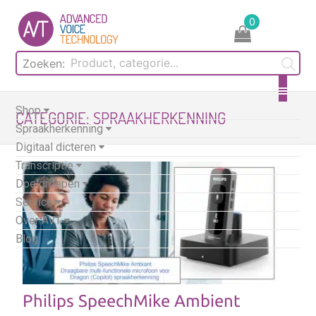
Skip
0
to
content
Zoeken:
Shop
CATEGORIE:
SPRAAKHERKENNING
Spraakherkenning
Digitaal dicteren
Transcriptie
Doelgroepen
Service
Over AVT
Blog
Philips SpeechMike Ambient