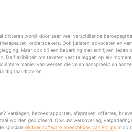
aal dicteren wordt door zeer veel verschillende beroepsgroe
otherapeuten, onderzoekers. Ook juristen, advocaten en ve
glegging. Maar ook bij een beperking met schrijven, lezen 
n. De flexibiliteit om teksten vast te leggen op elk moment
ficiëntere manier van werken die velen aanspreekt en aanze
 digitaal dicteren.
en? Verslagen, bezoekrapporten, afspraken, offertes, briev
aal worden gedicteerd. Ook uw werkoverleg, vergaderinge
de speciale
dicteer software SpeechExec van Philips
in com