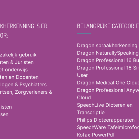
KHERKENNING IS ER
BELANGRIJKE CATEGORIE
OOR:
Dragon spraakherkenning
Dragon NaturallySpeaking
 zakelijk gebruik
Dragon Professional 16 Bu
ten & Juristen
Dragon Professional 16 Si
et onderwijs
User
ten en Docenten
Dragon Medical One Clou
logen & Psychiaters
Dragon Professional Any
rtsen, Zorgverleners &
Cloud
SpeechLive Dicteren en
isten
Transcriptie
ssen
Philips Dicteerapparaten
SpeechWare Tafelmicrofo
Kofax PowerPdf