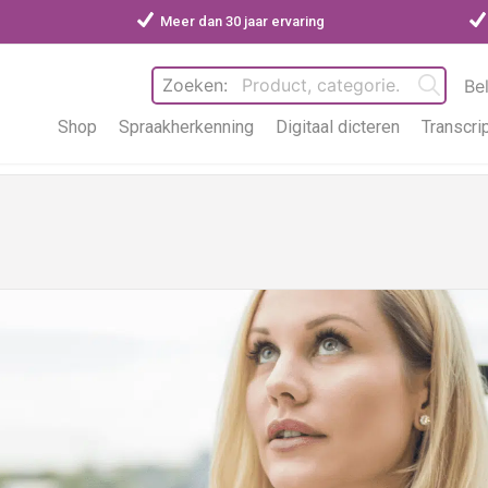
Meer dan 30 jaar ervaring
Zoeken:
Be
Shop
Spraakherkenning
Digitaal dicteren
Transcri