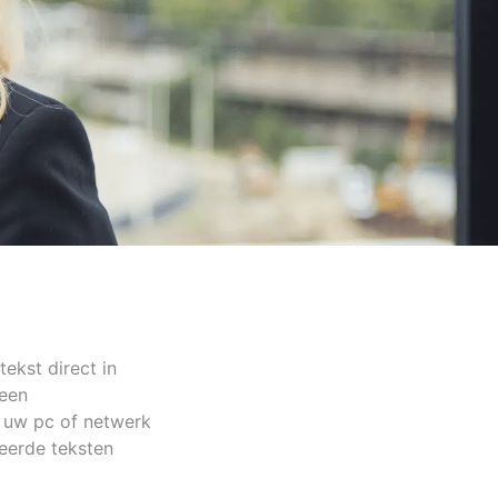
ekst direct in
 een
 uw pc of netwerk
eerde teksten