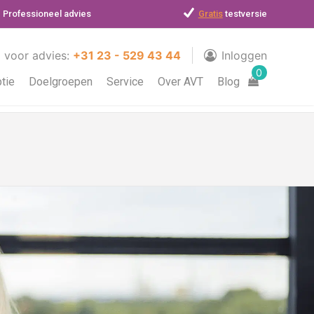
Professioneel advies
Gratis
testversie
l voor advies:
+31 23 - 529 43 44
Inloggen
0
ptie
Doelgroepen
Service
Over AVT
Blog