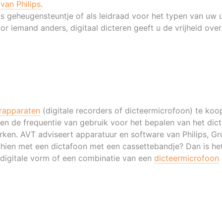
van Philips
.
als geheugensteuntje of als leidraad voor het typen van uw u
or iemand anders, digitaal dicteren geeft u de vrijheid ove
rapparaten
(digitale recorders of dicteermicrofoon) te koop
 en de frequentie van gebruik voor het bepalen van het dic
rken. AVT adviseert apparatuur en software van Philips, G
chien met een dictafoon met een cassettebandje? Dan is he
n digitale vorm of een combinatie van een
dicteermicrofoon