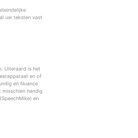
iteindelijke
ral uw teksten vast
. Uiteraard is het
teerapparaat en of
rundig en Nuance
t misschien handig
(SpeechMike) en