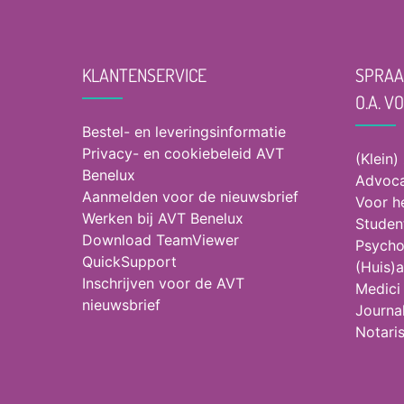
KLANTENSERVICE
SPRAA
O.A. V
Bestel- en leveringsinformatie
Privacy- en cookiebeleid AVT
(Klein)
Benelux
Advoca
Aanmelden voor de nieuwsbrief
Voor h
Werken bij AVT Benelux
Studen
Download TeamViewer
Psycho
QuickSupport
(Huis)a
Inschrijven voor de AVT
Medici
nieuwsbrief
Journal
Notari