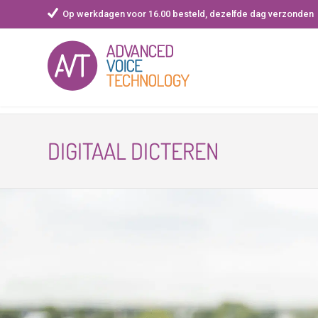
Op werkdagen voor 16.00 besteld, dezelfde dag verzonden
Skip
to
DIGITAAL DICTEREN
content