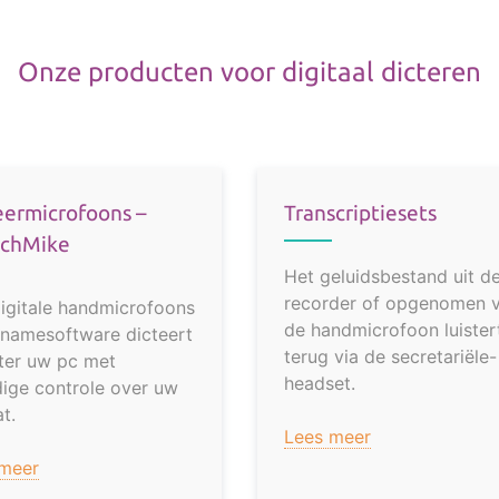
Onze producten voor digitaal dicteren
eermicrofoons –
Transcriptiesets
chMike
Het geluidsbestand uit d
recorder of opgenomen v
igitale handmicrofoons
de handmicrofoon luister
namesoftware dicteert
terug via de secretariële-
ter uw pc met
headset.
dige controle over uw
at.
Lees meer
 meer