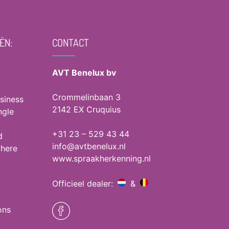
ËN:
CONTACT
AVT Benelux bv
Crommelinbaan 3
siness
2142 EX Cruquius
ngle
+31 23 – 529 43 44
d
info@avtbenelux.nl
where
www.spraakherkenning.nl
Officieel dealer:
&
ons