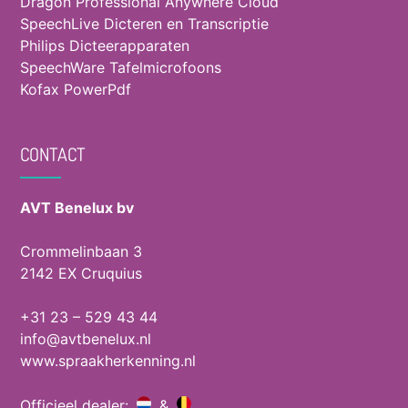
Dragon Professional Anywhere Cloud
SpeechLive Dicteren en Transcriptie
Philips Dicteerapparaten
SpeechWare Tafelmicrofoons
Kofax PowerPdf
CONTACT
AVT Benelux bv
Crommelinbaan 3
2142 EX Cruquius
+31 23 – 529 43 44
info@avtbenelux.nl
www.spraakherkenning.nl
Officieel dealer:
&