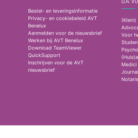
O.A. V
Bestel- en leveringsinformatie
Privacy- en cookiebeleid AVT
(Klein)
Benelux
Advoca
Aanmelden voor de nieuwsbrief
Voor h
Werken bij AVT Benelux
Studen
Download TeamViewer
Psycho
QuickSupport
(Huis)a
Inschrijven voor de AVT
Medici
nieuwsbrief
Journal
Notari