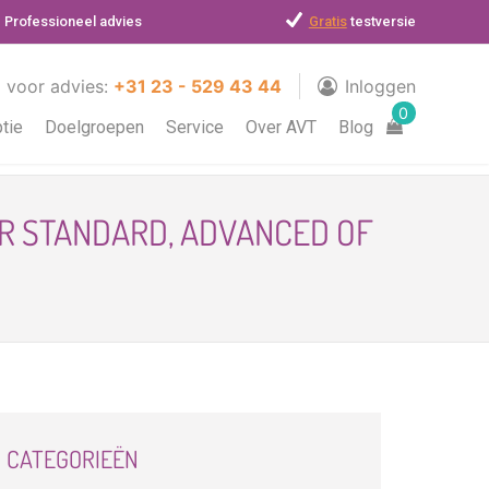
Professioneel advies
Gratis
testversie
l voor advies:
+31 23 - 529 43 44
Inloggen
0
ptie
Doelgroepen
Service
Over AVT
Blog
OR STANDARD, ADVANCED OF
CATEGORIEËN