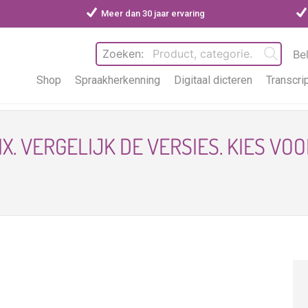
Meer dan 30 jaar ervaring
Zoeken:
Be
Shop
Spraakherkenning
Digitaal dicteren
Transcri
X. VERGELIJK DE VERSIES. KIES VO