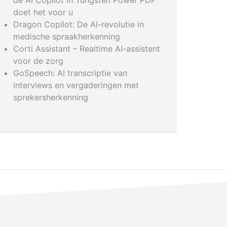
de AI Copilot in Tungsten Power PDF
doet het voor u
Dragon Copilot: De AI-revolutie in
medische spraakherkenning
Corti Assistant – Realtime AI-assistent
voor de zorg
GoSpeech: AI transcriptie van
interviews en vergaderingen met
sprekersherkenning