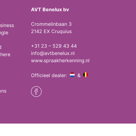
AVT Benelux bv
Crommelinbaan 3
siness
2142 EX Cruquius
ngle
+31 23 – 529 43 44
d
info@avtbenelux.nl
where
www.spraakherkenning.nl
Officieel dealer:
&
ons