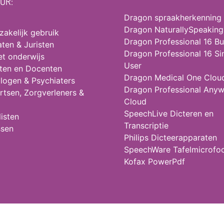
OOR:
Dragon spraakherkenning
Dragon NaturallySpeaking
 zakelijk gebruik
Dragon Professional 16 Bu
ten & Juristen
Dragon Professional 16 Si
et onderwijs
User
ten en Docenten
Dragon Medical One Clou
logen & Psychiaters
Dragon Professional Any
rtsen, Zorgverleners &
Cloud
SpeechLive Dicteren en
isten
Transcriptie
ssen
Philips Dicteerapparaten
SpeechWare Tafelmicrofo
Kofax PowerPdf