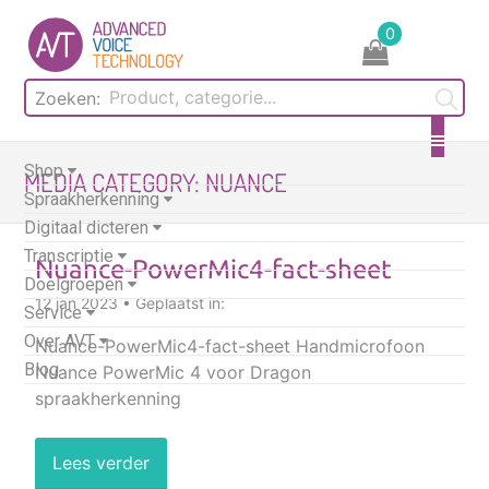
Skip
0
to
content
Zoeken:
Shop
MEDIA CATEGORY:
NUANCE
Spraakherkenning
Digitaal dicteren
Transcriptie
Nuance-PowerMic4-fact-sheet
Doelgroepen
12 jan 2023 • Geplaatst in:
Service
Over AVT
Nuance-PowerMic4-fact-sheet Handmicrofoon
Blog
Nuance PowerMic 4 voor Dragon
spraakherkenning
Lees verder