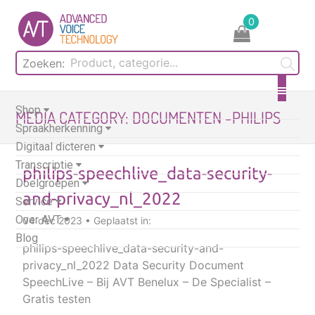
Skip
0
to
content
Zoeken:
Shop
MEDIA CATEGORY:
DOCUMENTEN -PHILIPS
Spraakherkenning
Digitaal dicteren
Transcriptie
philips-speechlive_data-security-
Doelgroepen
and-privacy_nl_2022
Service
Over AVT
04 dec 2023 • Geplaatst in:
Blog
philips-speechlive_data-security-and-
privacy_nl_2022 Data Security Document
SpeechLive – Bij AVT Benelux – De Specialist –
Gratis testen