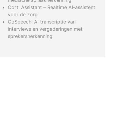
medische spraakherkenning
Corti Assistant – Realtime AI-assistent
voor de zorg
GoSpeech: AI transcriptie van
interviews en vergaderingen met
sprekersherkenning