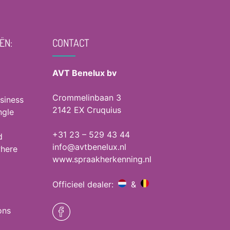
ËN:
CONTACT
AVT Benelux bv
Crommelinbaan 3
siness
2142 EX Cruquius
ngle
+31 23 – 529 43 44
d
info@avtbenelux.nl
where
www.spraakherkenning.nl
Officieel dealer:
&
ons