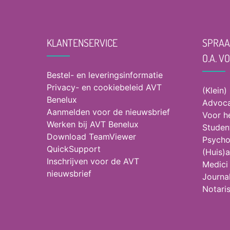
KLANTENSERVICE
SPRAA
O.A. V
Bestel- en leveringsinformatie
Privacy- en cookiebeleid AVT
(Klein)
Benelux
Advoca
Aanmelden voor de nieuwsbrief
Voor h
Werken bij AVT Benelux
Studen
Download TeamViewer
Psycho
QuickSupport
(Huis)a
Inschrijven voor de AVT
Medici
nieuwsbrief
Journal
Notari