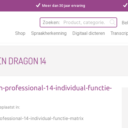
Meer dan 30 jaar ervaring
Zoeken:
Be
Shop
Spraakherkenning
Digitaal dicteren
Transcri
N DRAGON 14
n-professional-14-individual-functie-
plaatst in:
fessional-14-individual-functie-matrix