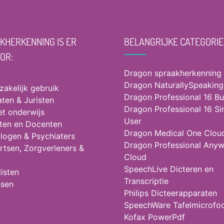
KHERKENNING IS ER
BELANGRIJKE CATEGORIE
OOR:
Dragon spraakherkenning
Dragon NaturallySpeaking
 zakelijk gebruik
Dragon Professional 16 Bu
ten & Juristen
Dragon Professional 16 Si
et onderwijs
User
ten en Docenten
Dragon Medical One Clou
logen & Psychiaters
Dragon Professional Any
rtsen, Zorgverleners &
Cloud
SpeechLive Dicteren en
isten
Transcriptie
ssen
Philips Dicteerapparaten
SpeechWare Tafelmicrofo
Kofax PowerPdf