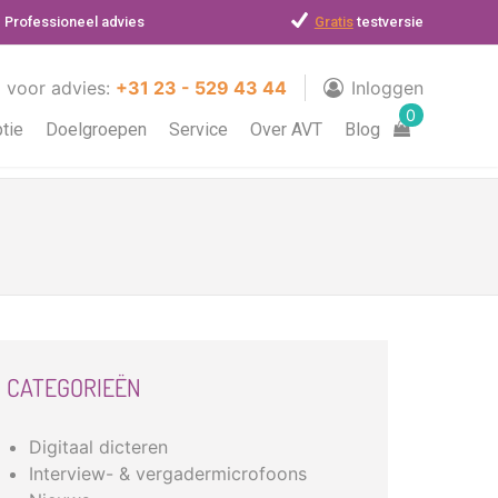
Professioneel advies
Gratis
testversie
l voor advies:
+31 23 - 529 43 44
Inloggen
0
ptie
Doelgroepen
Service
Over AVT
Blog
CATEGORIEËN
Digitaal dicteren
Interview- & vergadermicrofoons