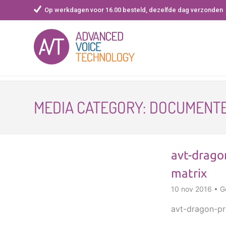
Op werkdagen voor 16.00 besteld, dezelfde dag verzonden
Skip
to
MEDIA CATEGORY:
DOCUMENTE
content
avt-drago
matrix
10 nov 2016 • Ge
avt-dragon-pro