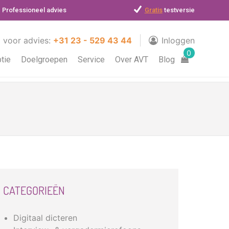
Professioneel advies
Gratis
testversie
l voor advies:
+31 23 - 529 43 44
Inloggen
0
ptie
Doelgroepen
Service
Over AVT
Blog
CATEGORIEËN
Digitaal dicteren