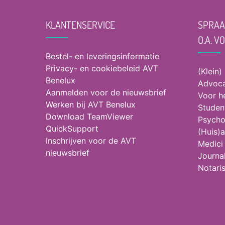
KLANTENSERVICE
SPRAA
O.A. V
Bestel- en leveringsinformatie
Privacy- en cookiebeleid AVT
(Klein)
Benelux
Advoca
Aanmelden voor de nieuwsbrief
Voor h
Werken bij AVT Benelux
Studen
Download TeamViewer
Psycho
QuickSupport
(Huis)a
Inschrijven voor de AVT
Medici
nieuwsbrief
Journal
Notari