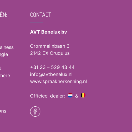
ËN:
CONTACT
AVT Benelux bv
Crommelinbaan 3
siness
2142 EX Cruquius
ngle
+31 23 – 529 43 44
d
info@avtbenelux.nl
where
www.spraakherkenning.nl
Officieel dealer:
&
ons