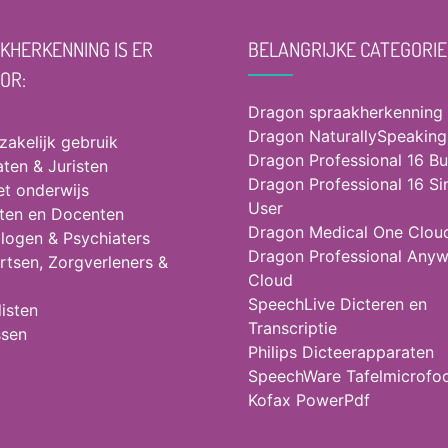
KHERKENNING IS ER
BELANGRIJKE CATEGORIE
OOR:
Dragon spraakherkenning
Dragon NaturallySpeaking
 zakelijk gebruik
Dragon Professional 16 Bu
ten & Juristen
Dragon Professional 16 Si
et onderwijs
User
ten en Docenten
Dragon Medical One Clou
logen & Psychiaters
Dragon Professional Any
rtsen, Zorgverleners &
Cloud
SpeechLive Dicteren en
isten
Transcriptie
ssen
Philips Dicteerapparaten
SpeechWare Tafelmicrofo
Kofax PowerPdf