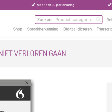
Meer dan 30 jaar ervaring
Zoeken:
Be
Shop
Spraakherkenning
Digitaal dicteren
Transcri
 NIET VERLOREN GAAN