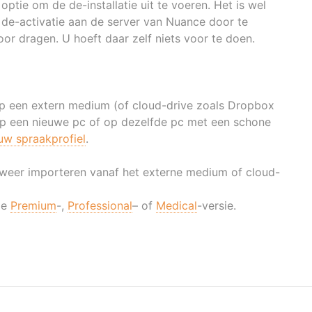
ptie om de de-installatie uit te voeren. Het is wel
 de-activatie aan de server van Nuance door te
oor dragen. U hoeft daar zelf niets voor te doen.
op een extern medium (of cloud-drive zoals Dropbox
n op een nieuwe pc of op dezelfde pc met een schone
uw spraakprofiel
.
l weer importeren vanaf het externe medium of cloud-
de
Premium
-,
Professional
– of
Medical
-versie.