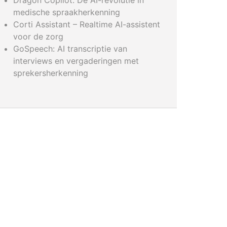
Dragon Copilot: De AI-revolutie in
medische spraakherkenning
Corti Assistant – Realtime AI-assistent
voor de zorg
GoSpeech: AI transcriptie van
interviews en vergaderingen met
sprekersherkenning