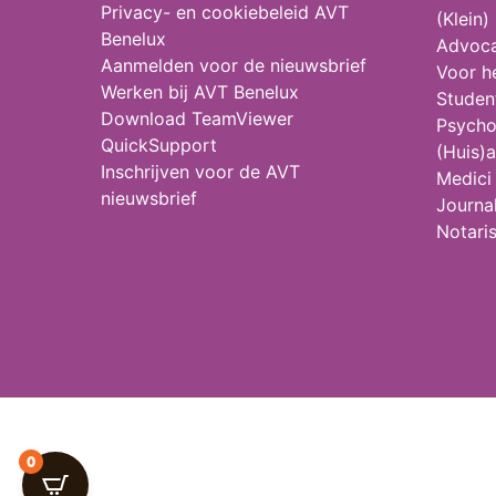
Privacy- en cookiebeleid AVT
(Klein)
Benelux
Advoca
Aanmelden voor de nieuwsbrief
Voor h
Werken bij AVT Benelux
Studen
Download TeamViewer
Psycho
QuickSupport
(Huis)a
Inschrijven voor de AVT
Medici
nieuwsbrief
Journal
Notari
0