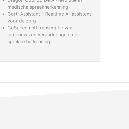
Dragon Copilot: De AI-revolutie in
medische spraakherkenning
Corti Assistant – Realtime AI-assistent
voor de zorg
GoSpeech: AI transcriptie van
interviews en vergaderingen met
sprekersherkenning