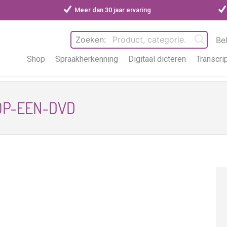
Meer dan 30 jaar ervaring
Zoeken:
Be
Shop
Spraakherkenning
Digitaal dicteren
Transcri
OP-EEN-DVD