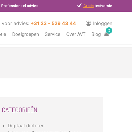
Professioneel advies
Gratis
testversie
l voor advies:
+31 23 - 529 43 44
Inloggen
0
ptie
Doelgroepen
Service
Over AVT
Blog
CATEGORIEËN
Digitaal dicteren