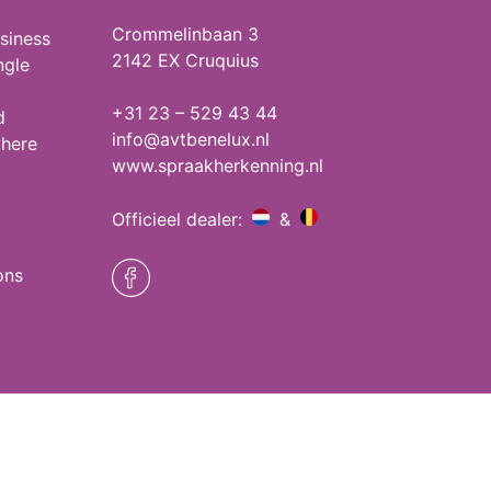
Crommelinbaan 3
siness
2142 EX Cruquius
ngle
+31 23 – 529 43 44
d
info@avtbenelux.nl
where
www.spraakherkenning.nl
Officieel dealer:
&
ons