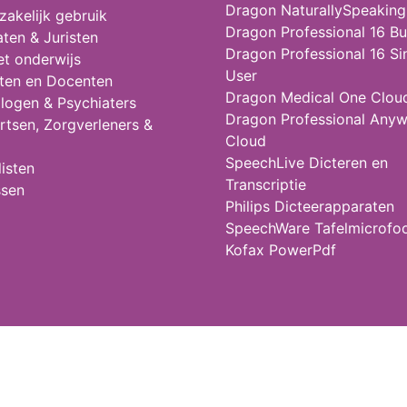
Dragon NaturallySpeaking
 zakelijk gebruik
Dragon Professional 16 Bu
ten & Juristen
Dragon Professional 16 Si
et onderwijs
User
ten en Docenten
Dragon Medical One Clou
logen & Psychiaters
Dragon Professional Any
rtsen, Zorgverleners &
Cloud
SpeechLive Dicteren en
isten
Transcriptie
ssen
Philips Dicteerapparaten
SpeechWare Tafelmicrofo
Kofax PowerPdf