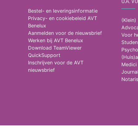
O.A. V
Bestel- en leveringsinformatie
Privacy- en cookiebeleid AVT
(Klein)
Benelux
Advoca
Aanmelden voor de nieuwsbrief
Voor h
Werken bij AVT Benelux
Studen
Download TeamViewer
Psycho
QuickSupport
(Huis)a
Inschrijven voor de AVT
Medici
nieuwsbrief
Journal
Notari