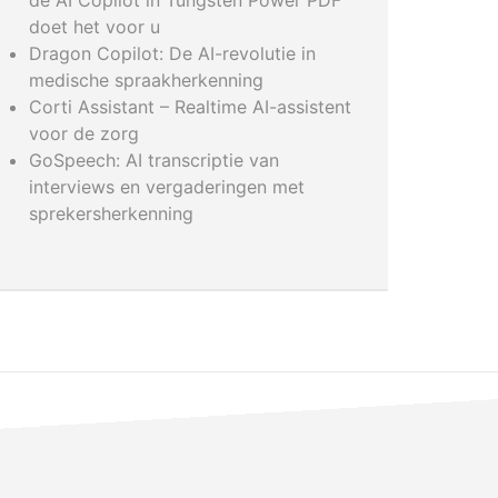
de AI Copilot in Tungsten Power PDF
doet het voor u
Dragon Copilot: De AI-revolutie in
medische spraakherkenning
Corti Assistant – Realtime AI-assistent
voor de zorg
GoSpeech: AI transcriptie van
interviews en vergaderingen met
sprekersherkenning