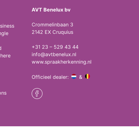
AVT Benelux bv
Crommelinbaan 3
siness
2142 EX Cruquius
ngle
+31 23 – 529 43 44
d
info@avtbenelux.nl
where
www.spraakherkenning.nl
Officieel dealer:
&
ons