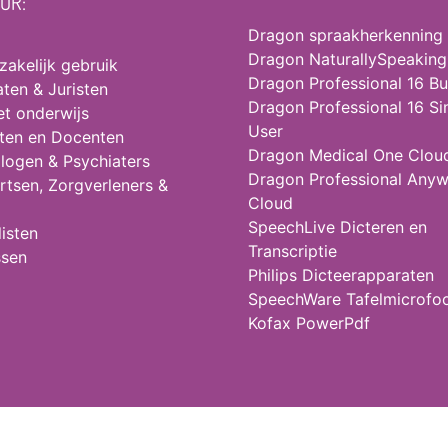
OOR:
Dragon spraakherkenning
Dragon NaturallySpeaking
 zakelijk gebruik
Dragon Professional 16 Bu
ten & Juristen
Dragon Professional 16 Si
et onderwijs
User
ten en Docenten
Dragon Medical One Clou
logen & Psychiaters
Dragon Professional Any
rtsen, Zorgverleners &
Cloud
SpeechLive Dicteren en
isten
Transcriptie
ssen
Philips Dicteerapparaten
SpeechWare Tafelmicrofo
Kofax PowerPdf