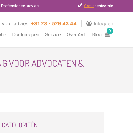
Professioneel advies
Gratis
testversie
l voor advies:
+31 23 - 529 43 44
Inloggen
0
ptie
Doelgroepen
Service
Over AVT
Blog
ING VOOR ADVOCATEN &
CATEGORIEËN