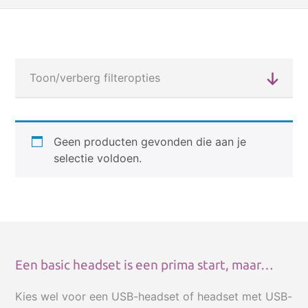
Toon/verberg filteropties
SUBCATEGORIEËN
Geen producten gevonden die aan je
selectie voldoen.
Dicteer- en opname-apparatuur
Dicteer headsets
USB-headsets
Philips headsets
Bluetooth headsets
Een basic headset is een prima start, maar…
Accessoires voor headsets
Kies wel voor een USB-headset of headset met USB-
Dicteerapparaten / Memorecorders