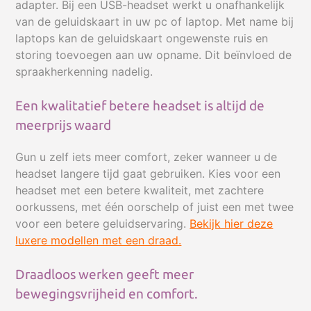
adapter. Bij een USB-headset werkt u onafhankelijk
Professionele modellen
van de geluidskaart in uw pc of laptop. Met name bij
Philips DPM8000 serie
laptops kan de geluidskaart ongewenste ruis en
Interview opnemen
storing toevoegen aan uw opname. Dit beïnvloed de
spraakherkenning nadelig.
Vergadering opnemen
Accessoires voor digitale recorders
Een kwalitatief betere headset is altijd de
Dicteermicrofoons / SpeechMike
meerprijs waard
Philips SpeechMike
Bedraad
Gun u zelf iets meer comfort, zeker wanneer u de
headset langere tijd gaat gebruiken. Kies voor een
Draadloos
headset met een betere kwaliteit, met zachtere
Met muisfunctie
oorkussens, met één oorschelp of juist een met twee
Accessoires
voor een betere geluidservaring.
Bekijk hier deze
Desktop- & laptop-microfoons
luxere modellen met een draad.
Interview-, dicteer- en vergadermicrofoons
Draadloos werken geeft meer
Dicteer- en Transcriptieproducten
bewegingsvrijheid en comfort.
Philips SpeechLive - Cloud Dicteren & Transcriptie