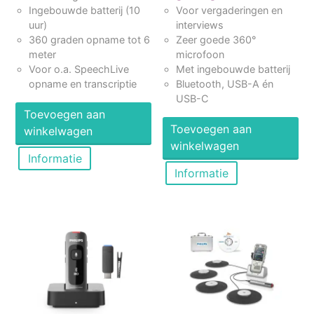
Ingebouwde batterij (10
Voor vergaderingen en
Vergadering opnemen
uur)
interviews
Accessoires voor digitale recorders
360 graden opname tot 6
Zeer goede 360°
meter
microfoon
Dicteermicrofoons / SpeechMike
Voor o.a. SpeechLive
Met ingebouwde batterij
Philips SpeechMike
opname en transcriptie
Bluetooth, USB-A én
USB-C
Bedraad
Toevoegen aan
Draadloos
Toevoegen aan
winkelwagen
Met muisfunctie
winkelwagen
Informatie
Accessoires
Informatie
Desktop- & laptop-microfoons
Interview-, dicteer- en vergadermicrofoons
Dicteer- en Transcriptieproducten
Philips SpeechLive - Cloud Dicteren & Transcriptie
Transcriptiesets
Transcriptie-software
Dicteer-software