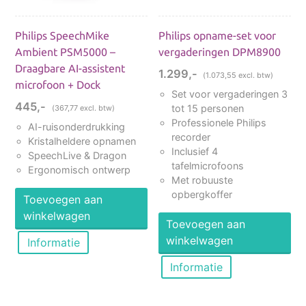
Voetschakelaars
Secretariële headsets
Philips SpeechMike
Philips opname-set voor
Ambient PSM5000 –
vergaderingen DPM8900
Draagbare AI-assistent
1.299,-
(
1.073,55
excl. btw)
microfoon + Dock
Set voor vergaderingen 3
FILTER OP MERK
445,-
tot 15 personen
(
367,77
excl. btw)
Professionele Philips
AI-ruisonderdrukking
recorder
Kristalheldere opnamen
Jabra
(1)
Inclusief 4
SpeechLive & Dragon
Philips
(2)
tafelmicrofoons
Ergonomisch ontwerp
Met robuuste
opbergkoffer
Toevoegen aan
winkelwagen
Toevoegen aan
winkelwagen
Informatie
Informatie