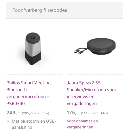
Toon/verberg filteropties
SUBCATEGORIEËN
Dicteer- en opname-apparatuur
Dicteer headsets
USB-headsets
Philips headsets
Philips SmartMeeting
Jabra Speak2 55 –
Bluetooth headsets
Bluetooth
Speaker/Microfoon voor
Accessoires voor headsets
vergadermicrofoon –
interviews en
Dicteerapparaten / Memorecorders
PSE0540
vergaderingen
Professionele modellen
249,-
175,-
(
205,79
excl. btw)
(
144,63
excl. btw)
Philips DPM8000 serie
Met bluetooth en USB-
Voor opnames en
aansluiting
vergaderingen
Interview opnemen