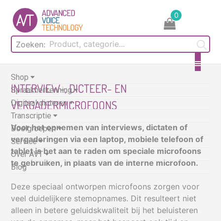
Skip
0
to
content
Zoeken:
Shop
INTERVIEW-, DICTEER- EN
Spraakherkenning
VERGADERMICROFOONS
Digitaal dicteren
Transcriptie
Voor het opnemen van interviews, dictaten of
Doelgroepen
vergaderingen via een laptop, mobiele telefoon of
Service
tablet is het aan te raden om speciale microfoons
Over AVT
te gebruiken, in plaats van de interne microfoon.
Blog
Deze speciaal ontworpen microfoons zorgen voor
veel duidelijkere stemopnames. Dit resulteert niet
alleen in betere geluidskwaliteit bij het beluisteren