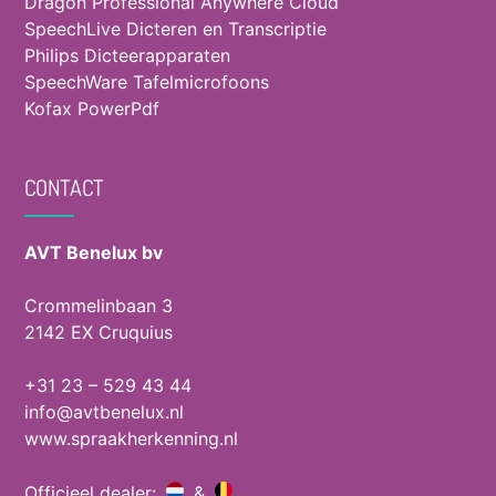
Dragon Professional Anywhere Cloud
SpeechLive Dicteren en Transcriptie
Philips Dicteerapparaten
SpeechWare Tafelmicrofoons
Kofax PowerPdf
CONTACT
AVT Benelux bv
Crommelinbaan 3
2142 EX Cruquius
+31 23 – 529 43 44
info@avtbenelux.nl
www.spraakherkenning.nl
Officieel dealer:
&