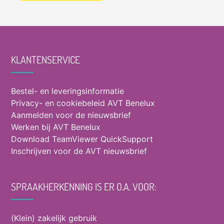
NumKey+ sneltoets wordt ingedrukt) en
andere applicaties.
AANRAAKgevoelige bedieningsknoppen
in plaats van drukgevoelige.
Waaronder de eerste in de industrie, Push-
KLANTENSERVICE
to-Talk (PTT) en Push-to-Lock (PTL)
knoppen om het Dragon-mic-pictogram te
Bestel- en leveringsinformatie
bedienen (stuurt één keer of zolang de
Privacy- en cookiebeleid AVT Benelux
NumKey+ sneltoets wordt ingedrukt) en
Aanmelden voor de nieuwsbrief
andere applicaties.
Werken bij AVT Benelux
Ingebouwde luidspreker van hoge
Download TeamViewer QuickSupport
kwaliteit
Inschrijven voor de AVT nieuwsbrief
om dictaten terug te luisteren of zelfs te
dicteren met muziek op de achtergrond.
BESTE dictatiemicrofoon
SPRAAKHERKENNING IS ER O.A. VOOR:
voor zowel Windows als MacOS volgens
MacWorld USA en andere toonaangevende
recensies.
(Klein) zakelijk gebruik