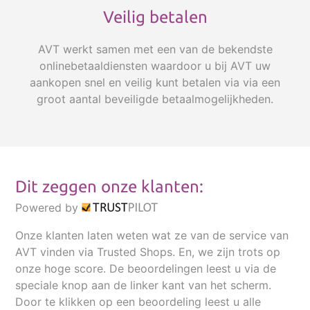
uitmuntende kwaliteit voor gebruik met
Veilig betalen
spraakherkenning:
AVT werkt samen met een van de bekendste
onlinebetaaldiensten waardoor u bij AVT uw
aankopen snel en veilig kunt betalen via via een
groot aantal beveiligde betaalmogelijkheden.
Dit zeggen onze klanten:
Powered by
Onze klanten laten weten wat ze van de service van
De technische bijzonderheden van de 6-
AVT vinden via Trusted Shops. En, we zijn trots op
in-1 tafelmicrofoon
onze hoge score. De beoordelingen leest u via de
speciale knop aan de linker kant van het scherm.
USB-tafelmicrofoon met cardioïde,
Door te klikken op een beoordeling leest u alle