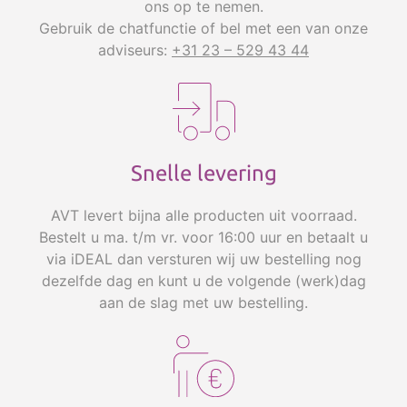
Hoogstaande correctietechnieken
ons op te nemen.
Gebruik de chatfunctie of bel met een van onze
De combinatie van de geïntegreerde SE- en
adviseurs:
+31 23 – 529 43 44
AVC-functies geven een zeer grote
herkenningsaccuratesse bij wisselende afstand
van 10 tot 50cm van de microfoon. Uiteraard
afhankelijk van spreekvolume en
achtergrondgeluid.
Snelle levering
De automatische AVC zorgt ervoor dat wanneer
u tijdens het spreken verder van de microfoon
AVT levert bijna alle producten uit voorraad.
verwijderd het opnamevolume automatisch
Bestelt u ma. t/m vr. voor 16:00 uur en betaalt u
wordt aangepast. Dit is een unieke functie van
via iDEAL dan versturen wij uw bestelling nog
de SpeechWare tafelmicrofoons die u in geen
dezelfde dag en kunt u de volgende (werk)dag
andere tafelmicrofoon of headset zult vinden.
aan de slag met uw bestelling.
Demonstratie- en testfilm
De onderstaande film laat goed de verschillen
zien van de 3 modellen en u ziet de