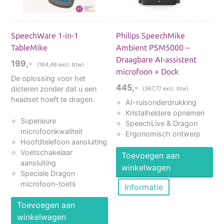
De 6-in-1 USB TableMike van Speechware met
ingebouwde geluidskaart, maakt het mogelijk
om te dicteren zonder dat u een headset hoeft
SpeechWare 1-in-1
Philips SpeechMike
te dragen. Deze tafelmicrofoon is momenteel
TableMike
Ambient PSM5000 –
de meest accurate op de markt.
Draagbare AI-assistent
199,-
(
164,46
excl. btw)
microfoon + Dock
Dankzij de ultieme ruis- en achtergrondgeluid
De oplossing voor het
onderdrukking heeft u een uitstekende
445,-
dicteren zonder dat u een
(
367,77
excl. btw)
herkenning bij gebruik met Dragon
headset hoeft te dragen.
AI-ruisonderdrukking
spraakherkenning. Niet voor niets ontving deze
Kristalheldere opnamen
Superieure
TableMike maar liefst 5 “Dragons” na de test
SpeechLive & Dragon
microfoonkwaliteit
Ergonomisch ontwerp
van Nuance en diverse prijzen van
Hoofdtelefoon aansluiting
toonaangevende computertijdschriften.
Voetschakelaar
Toevoegen aan
aansluiting
winkelwagen
Met handige extra aansluitingen en
Speciale Dragon
microfoon-toets
functietoetsen
Informatie
Toevoegen aan
De voet van de microfoon is voorzien van een
winkelwagen
standaard input- en output-aansluiting voor een