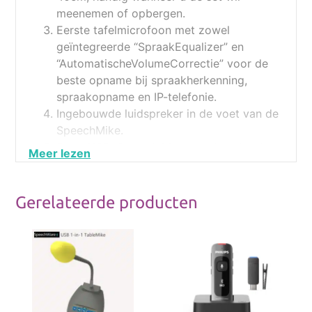
meenemen of opbergen.
Eerste tafelmicrofoon met zowel
geïntegreerde “SpraakEqualizer” en
“AutomatischeVolumeCorrectie” voor de
beste opname bij spraakherkenning,
spraakopname en IP-telefonie.
Ingebouwde luidspreker in de voet van de
SpeechMike.
Extra
USB-C
aansluiting aan de achterkant
van de voet.
Aansluiting voor de optionele
voetschakelaar om het aan- en uitzetten
Gerelateerde producten
van de microfoon met de voet te kunnen
bedienen.
De beste tafelmicrofoons voor Dragon
spraakherkenning