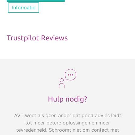
externe microfoon en headset of speakers. Het
Informatie
configuratiescherm op de voorkant heeft
programmeerbare functieknoppen (o.a. volume)
die via de gratis TableMike-software ook zelf in
te stellen zijn als hotkeys voor het bedienen van
Trustpilot Reviews
specifieke functies van Dragon, Word etc.
Microfoon afstand is optimaal in te stellen
De afneembare microfoon arm heeft een
flexibele top, zodat u de microfoon gemakkelijk
in de juiste positie kunt zetten en de
opnameafstand kan optimaal ingesteld worden
Hulp nodig?
naar gelang het gebruik.
U kunt deze tafelmicrofoon ook gebruiken voor
Skype en VOIP-telefonie, muziekopnames,
AVT weet als geen ander dat goed advies leidt
videoconferencing etc.
tot meer betere oplossingen en meer
tevredenheid. Schroomt niet om contact met