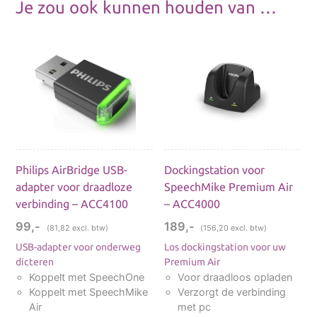
Je zou ook kunnen houden van …
Dicteer uw teksten met deze premium
microfoon van studiokwaliteit. Met een
geïntegreerd filter voor ruisonderdrukking en
realiseer uitzonderlijke
Philips AirBridge USB-
Dockingstation voor
spraakherkenningsresultaten. Dankzij de
adapter voor draadloze
SpeechMike Premium Air
revolutionaire “lossless”technologie waarbij de
verbinding – ACC4100
– ACC4000
overdracht van alle opgenomen informatie
99,-
189,-
(
81,82
excl. btw)
(
156,20
excl. btw)
zonder verlies wordt doorgegeven aan uw pc
USB-adapter voor onderweg
Los dockingstation voor uw
biedt de SpeechMike Premium Air maximale
dicteren
Premium Air
mobiliteit en de beste mogelijke opnames.
Koppelt met SpeechOne
Voor draadloos opladen
Koppelt met SpeechMike
Verzorgt de verbinding
Perfect voor het dicteren mat
Air
met pc