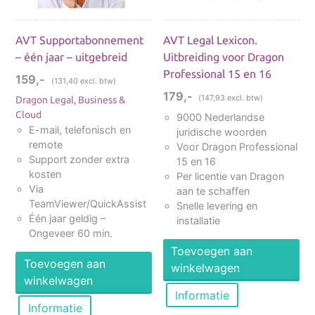
verwerkt. Een Ideale combinatie!
AVT Supportabonnement
AVT Legal Lexicon.
– één jaar – uitgebreid
Uitbreiding voor Dragon
Professional 15 en 16
159,-
Uitzonderlijk goede opnames
(
131,40
excl. btw)
179,-
(
147,93
excl. btw)
Dragon Legal, Business &
Cloud
9000 Nederlandse
Microfoon van studiokwaliteit geeft u
E-mail, telefonisch en
juridische woorden
uitmuntende resultaten bij gebruik van
remote
Voor Dragon Professional
Dragon spraakherkenning
Support zonder extra
15 en 16
Intern voorzien van een vrij-beweegbare
kosten
Per licentie van Dragon
microfoon voor precieze opnames
Via
aan te schaffen
zonder trillingsgeluiden
TeamViewer/QuickAssist
Snelle levering en
Één jaar geldig –
Geïntegreerde bewegingssensor zet de
installatie
Ongeveer 60 min.
microfoon uit als deze niet gebruikt wordt
Toevoegen aan
Toevoegen aan
winkelwagen
Draadloze verbinding met uw pc voor
winkelwagen
maximale flexibiliteit
Informatie
Informatie