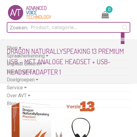
Skip
0
to
content
Zoeken:
Shop
DRAGON NATURALLYSPEAKING 13 PREMIUM
Spraakherkenning
USB – MET ANALOGE HEADSET + USB-
Digitaal dicteren
HEADSETADAPTER 1
Transcriptie
Doelgroepen
Service
Over AVT
Blog