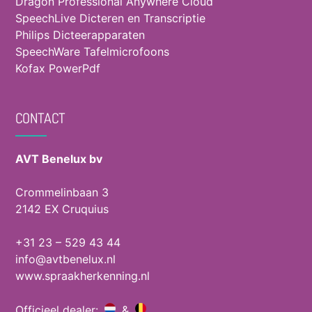
Dragon Professional Anywhere Cloud
SpeechLive Dicteren en Transcriptie
Philips Dicteerapparaten
SpeechWare Tafelmicrofoons
Kofax PowerPdf
CONTACT
AVT Benelux bv
Crommelinbaan 3
2142 EX Cruquius
+31 23 – 529 43 44
info@avtbenelux.nl
www.spraakherkenning.nl
Officieel dealer:
&