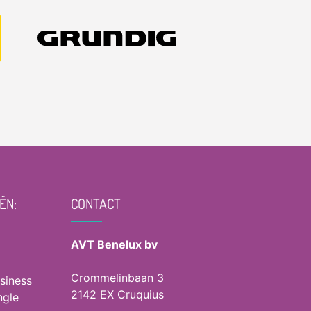
ËN:
CONTACT
AVT Benelux bv
Crommelinbaan 3
siness
2142 EX Cruquius
ngle