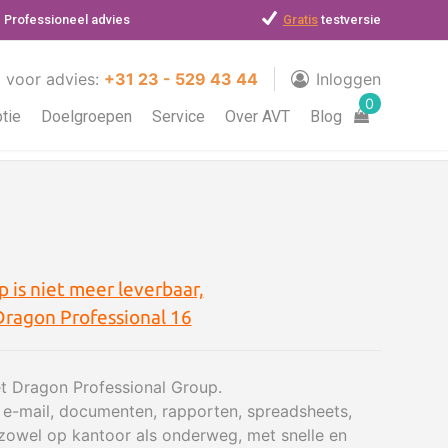
Professioneel advies
Gratis
testversie
l voor advies:
+31 23 - 529 43 44
Inloggen
0
ptie
Doelgroepen
Service
Over AVT
Blog
 is niet meer leverbaar,
Dragon Professional 16
t Dragon Professional Group.
t e-mail, documenten, rapporten, spreadsheets,
zowel op kantoor als onderweg, met snelle en