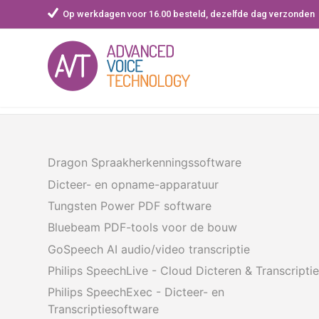
Op werkdagen voor 16.00 besteld, dezelfde dag verzonden
Skip
to
content
Dragon Spraakherkenningssoftware
Dicteer- en opname-apparatuur
Tungsten Power PDF software
Bluebeam PDF-tools voor de bouw
GoSpeech AI audio/video transcriptie
Philips SpeechLive - Cloud Dicteren & Transcripti
Philips SpeechExec - Dicteer- en
Transcriptiesoftware