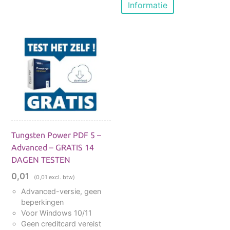
Deze
Informatie
meerde
optie
variaties
kan
Deze
gekozen
optie
worden
kan
op
gekoze
de
worden
productpagina
op
de
product
Tungsten Power PDF 5 –
Advanced – GRATIS 14
DAGEN TESTEN
0,01
(
0,01
excl. btw)
Advanced-versie, geen
beperkingen
Voor Windows 10/11
Geen creditcard vereist