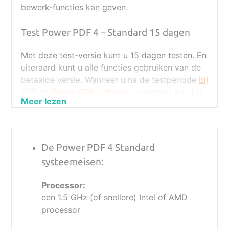
bewerk-functies kan geven.
Test Power PDF 4 – Standard 15 dagen
Met deze test-versie kunt u 15 dagen testen. En
uiteraard kunt u alle functies gebruiken van de
betaalde versie. Wanneer u na de testperiode
bij
AVT de Power PDF software aanschaft
krijgt u
een serienummer dat u kunt gebruiken om uw
testversie om te zetten naar een permanente
versie. Dus u hoeft geen nieuwe installatie te
doen van de software.
De Power PDF 4 Standard
systeemeisen:
Bekijk en vergelijk de specificaties van de
Advanced en de Standaard
Processor:
een 1.5 GHz (of snellere) Intel of AMD
Kijk hier voor meer informatie over de
processor
PowerPDF Advanced
.