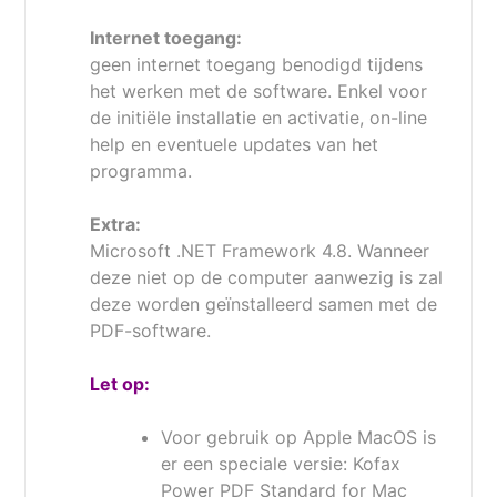
Mocht u dus de bevestiging niet hebben
ontvangen zou u even in uw Spam-box kunnen
Internet toegang:
kijken.
geen internet toegang benodigd tijdens
het werken met de software. Enkel voor
de initiële installatie en activatie, on-line
help en eventuele updates van het
programma.
Extra:
Microsoft .NET Framework 4.8. Wanneer
deze niet op de computer aanwezig is zal
deze worden geïnstalleerd samen met de
PDF-software.
Let op:
Voor gebruik op Apple MacOS is
er een speciale versie: Kofax
Power PDF Standard for Mac