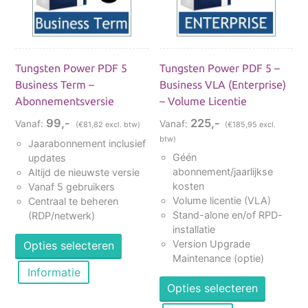
Tungsten Power PDF 5
Tungsten Power PDF 5 –
Business Term –
Business VLA (Enterprise)
Abonnementsversie
– Volume Licentie
99,-
225,-
Vanaf:
Vanaf:
(€81,82 excl. btw)
(€185,95 excl.
btw)
Jaarabonnement inclusief
Géén
updates
abonnement/jaarlijkse
Altijd de nieuwste versie
kosten
Vanaf 5 gebruikers
Volume licentie (VLA)
Centraal te beheren
Stand-alone en/of RPD-
(RDP/netwerk)
Dit
installatie
Version Upgrade
Opties selecteren
product
Maintenance (optie)
heeft
Informatie
Dit
meerdere
Opties selecteren
product
variaties.
heeft