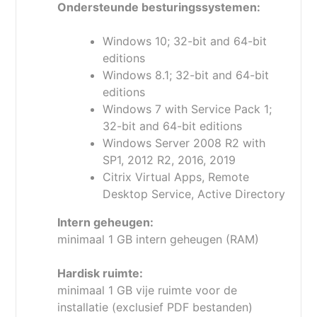
Ondersteunde besturingssystemen:
Van Nuance naar Kofax
Windows 10; 32-bit and 64-bit
De activiteiten van Nuance op het gebied van
editions
scannen, maken en bewerken van PDF’s en de
Windows 8.1; 32-bit and 64-bit
opslag zijn onlangs overgenomen door Kofax,
editions
een grote speler op het gebied van “imaging”.
Windows 7 with Service Pack 1;
Nuance specialiseert zich nu vooral op
32-bit and 64-bit editions
spraakherkenning.
Windows Server 2008 R2 with
SP1, 2012 R2, 2016, 2019
Citrix Virtual Apps, Remote
Desktop Service, Active Directory
Let op!
Intern geheugen:
Na bestelling krijgt u van ons een e-mail met
minimaal 1 GB intern geheugen (RAM)
daarin een link naar de handleiding met de
installatie-instructie.
Hardisk ruimte:
Soms komt dit bericht in de ongewenste e-mail
minimaal 1 GB vije ruimte voor de
map van uw e-mail programma.
installatie (exclusief PDF bestanden)