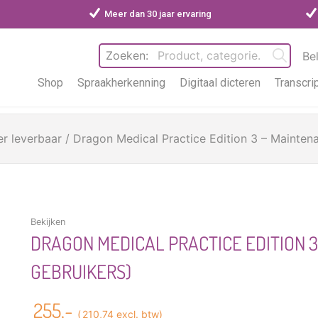
Meer dan 30 jaar ervaring
Zoeken:
Be
Shop
Spraakherkenning
Digitaal dicteren
Transcri
r leverbaar
/ Dragon Medical Practice Edition 3 – Mainten
Bekijken
DRAGON MEDICAL PRACTICE EDITION 3
GEBRUIKERS)
255,-
(
210,74
excl. btw)