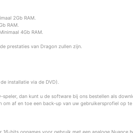
inimaal 2Gb RAM.
4Gb RAM.
– Minimaal 4Gb RAM.
 prestaties van Dragon zullen zijn.
 de installatie via de DVD).
-speler, dan kunt u de software bij ons bestellen als down
ken om af en toe een back-up van uw gebruikersprofiel op t
r 16-bits opnames voor gebruik met een analoge Nuance h