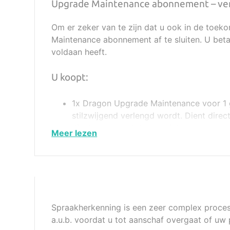
Upgrade Maintenance abonnement – ver
Om er zeker van te zijn dat u ook in de toeko
Maintenance abonnement af te sluiten. U betaal
voldaan heeft.
U koopt:
1x Dragon Upgrade Maintenance voor 1 geb
stilzwijgend verlengd wordt. Dient dire
dient u eenmaal deze maintenance aan t
Spraakherkenning is een zeer complex proces w
a.u.b. voordat u tot aanschaf overgaat of uw