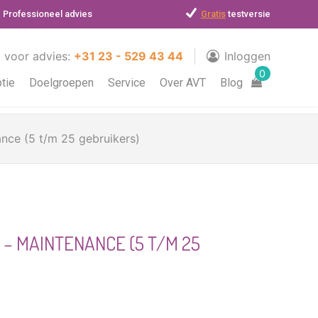
Professioneel advies
Gratis
testversie
l voor advies:
+31 23 - 529 43 44
Inloggen
0
ptie
Doelgroepen
Service
Over AVT
Blog
ance (5 t/m 25 gebruikers)
 – MAINTENANCE (5 T/M 25