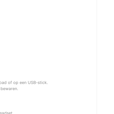
load of op een USB-stick.
e bewaren.
eadset.