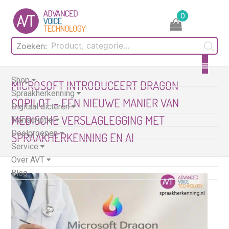
Skip
0
to
content
Zoeken:
Shop
MICROSOFT INTRODUCEERT DRAGON
Spraakherkenning
COPILOT – EEN NIEUWE MANIER VAN
Digitaal dicteren
MEDISCHE VERSLAGLEGGING MET
Transcriptie
Doelgroepen
SPRAAKHERKENNING EN AI
Service
Over AVT
Blog