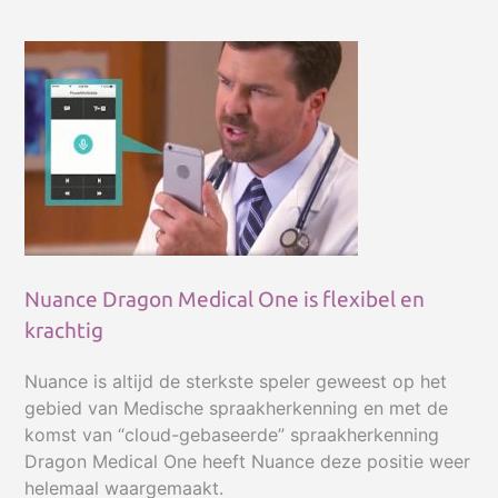
gekozen
worden
op
de
productpagina
Nuance Dragon Medical One is flexibel en
krachtig
Nuance is altijd de sterkste speler geweest op het
gebied van Medische spraakherkenning en met de
komst van “cloud-gebaseerde” spraakherkenning
Dragon Medical One heeft Nuance deze positie weer
helemaal waargemaakt.