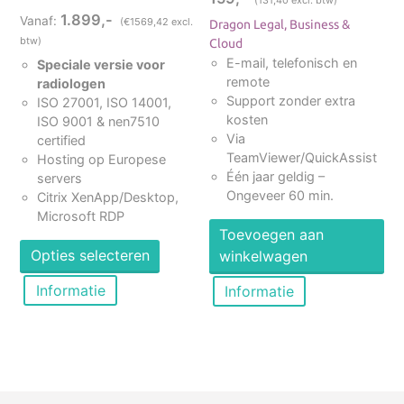
(
131,40
excl. btw)
1.899,-
Vanaf:
(€1569,42 excl.
Dragon Legal, Business &
btw)
Cloud
E-mail, telefonisch en
Speciale versie voor
remote
radiologen
Support zonder extra
ISO 27001, ISO 14001,
kosten
ISO 9001 & nen7510
Via
certified
TeamViewer/QuickAssist
Hosting op Europese
Één jaar geldig –
servers
Ongeveer 60 min.
Citrix XenApp/Desktop,
Microsoft RDP
Toevoegen aan
Dit
Opties selecteren
winkelwagen
product
heeft
Informatie
Informatie
meerdere
variaties.
Deze
optie
kan