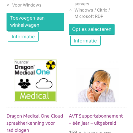
servers
Voor Windows
Windows / Citrix /
Microsoft RDP
Toevoegen aan
Dit
winkelwagen
Opties selecteren
product
Informatie
heeft
Informatie
meerde
variaties
Deze
optie
kan
gekoze
worden
op
de
product
Dragon Medical One Cloud
AVT Supportabonnement
spraakherkenning voor
– één jaar – uitgebreid
radiologen
159,-