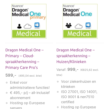
SUBCATEGORIEËN
Dragon Spraakherkenningssoftware
√ GRATIS Spraakherkenning testen
Dragon Professional 16 Abonnement
Dragon Professional 16 Single User
Dragon Medical One –
Dragon Medical One –
Dragon Professional 16 Business VLA
Primary – Cloud-
spraakherkenning –
Dragon Medical One Cloud (DMO)
spraakherkenning –
Huizen/Klinieken
Dragon Professional Anywhere Cloud
Primary Care Pro’s
999,-
Vanaf:
(€825,62 excl.
Dragon Professional 16 Legal
599,-
btw)
(
495,04
excl. btw)
Dragon Professional 16 Upgrades
Voor ziekenhuizen en
Enkel voor
Premium 13 Education
klinieken
administratieve functies!
ISO 27001, ISO 14001,
€ 495,- p/j – all-inclusief
ISO 9001 & nen7510
abonnement
certified
Hosting op Europese
Hosting op Europese
servers